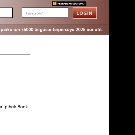
LOGIN
 x5000 tergacor terpercaya 2025 bonafit.
ri pihak Bank