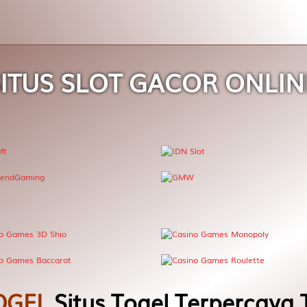
SITUS SLOT GACOR ONLIN
OGEL
Situs Togel Terpercaya 